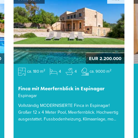
0
EUR 2.200.000
2
2
ca. 180 m
4
4
ca. 9000 m
Finca mit Meerfernblick in Espinagar
Espinagar
Vollständig MODERNISIERTE Finca in Espinagar!
Großer 12 x 4 Meter Pool, Meerfernblick. Hochwertig
ausgestattet. Fussbodenheizung, Klimaanlage, mo...