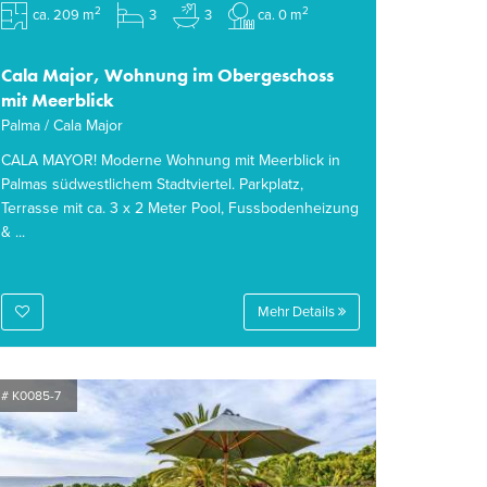
2
2
ca. 209 m
3
3
ca. 0 m
Cala Major, Wohnung im Obergeschoss
mit Meerblick
Palma / Cala Major
CALA MAYOR! Moderne Wohnung mit Meerblick in
Palmas südwestlichem Stadtviertel. Parkplatz,
Terrasse mit ca. 3 x 2 Meter Pool, Fussbodenheizung
& ...
Mehr Details
# K0085-7