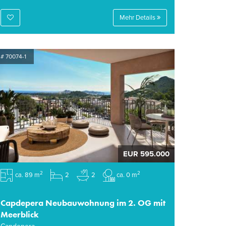
Mehr Details
# 70074-1
EUR 595.000
2
2
ca. 89 m
2
2
ca. 0 m
Capdepera Neubauwohnung im 2. OG mit
Meerblick