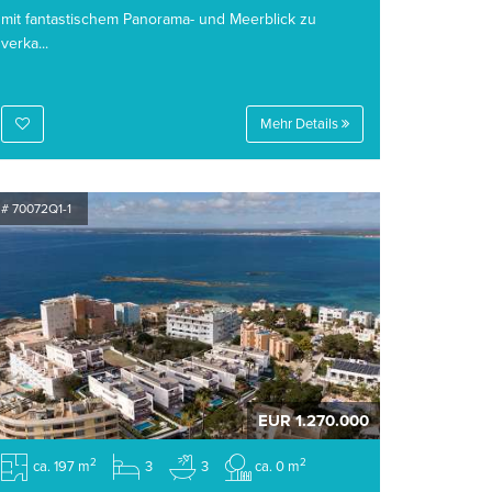
mit fantastischem Panorama- und Meerblick zu
verka...
Mehr Details
# 70072Q1-1
EUR 1.270.000
2
2
ca. 197 m
3
3
ca. 0 m