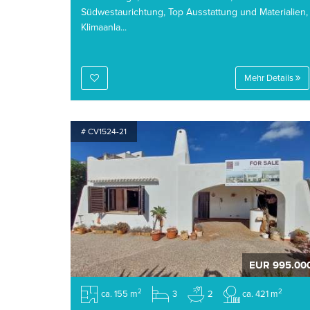
Südwestaurichtung, Top Ausstattung und Materialien,
Klimaanla...
Mehr Details
# CV1524-21
EUR 995.00
2
2
ca. 155 m
3
2
ca. 421 m