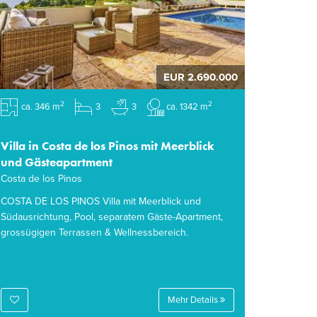
EUR 2.690.000
2
2
ca. 346 m
3
3
ca. 1342 m
Villa in Costa de los Pinos mit Meerblick
und Gästeapartment
Costa de los Pinos
COSTA DE LOS PINOS Villa mit Meerblick und
Südausrichtung, Pool, separatem Gäste-Apartment,
grossügigen Terrassen & Wellnessbereich.
Mehr Details