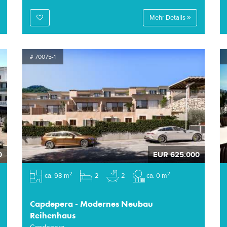
Mehr Details
# 70075-1
0
EUR 625.000
2
2
ca. 98 m
2
2
ca. 0 m
Capdepera - Modernes Neubau
Reihenhaus