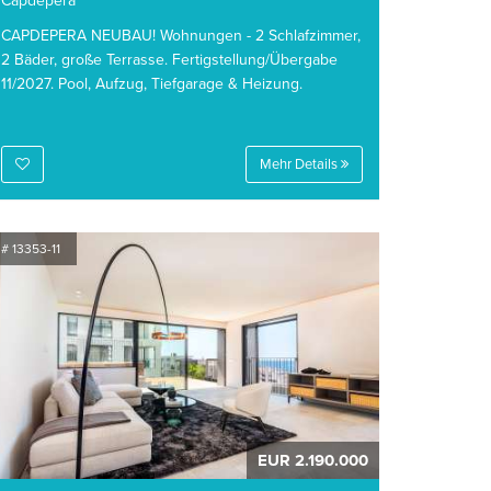
Capdepera
CAPDEPERA NEUBAU! Wohnungen - 2 Schlafzimmer,
2 Bäder, große Terrasse. Fertigstellung/Übergabe
11/2027. Pool, Aufzug, Tiefgarage & Heizung.
Mehr Details
# 13353-11
EUR 2.190.000