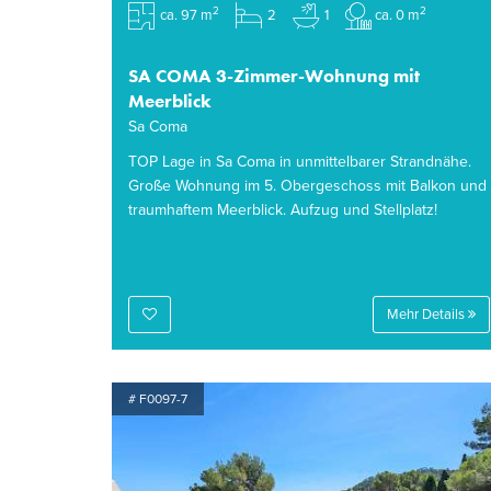
2
2
ca. 97 m
2
1
ca. 0 m
SA COMA 3-Zimmer-Wohnung mit
Meerblick
Sa Coma
TOP Lage in Sa Coma in unmittelbarer Strandnähe.
Große Wohnung im 5. Obergeschoss mit Balkon und
traumhaftem Meerblick. Aufzug und Stellplatz!
Mehr Details
# F0097-7