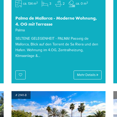
2
2
ca. 134 m
3
2
ca. 0 m
Palma de Mallorca - Moderne Wohnung,
4. OG mit Terrasse
Palma
SELTENE GELEGENHEIT - PALMA! Passeig de
Mallorca, Blick auf den Torrent de Sa Riera und den
Hafen. Wohnung im 4.OG, Zentralheizung,
Klimaanlage &...
Mehr Details
# 2141-8