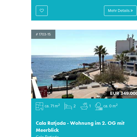
Mehr Details
# 1703-15
EUR 349.00
2
2
ca. 71 m
2
1
ca. 0 m
Cala Ratjada - Wohnung im 2. OG mit
Meerblick