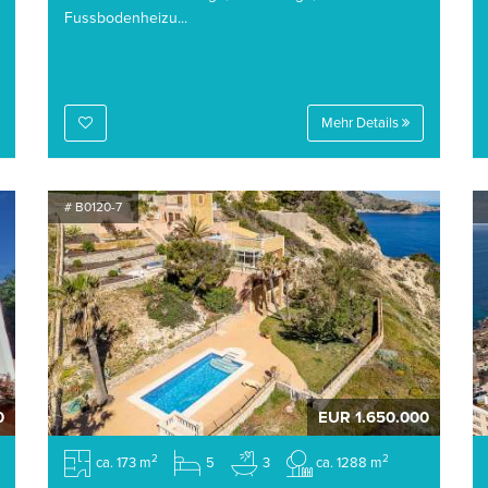
Fussbodenheizu...
Mehr Details
# B0120-7
0
EUR 1.650.000
2
2
ca. 173 m
5
3
ca. 1288 m