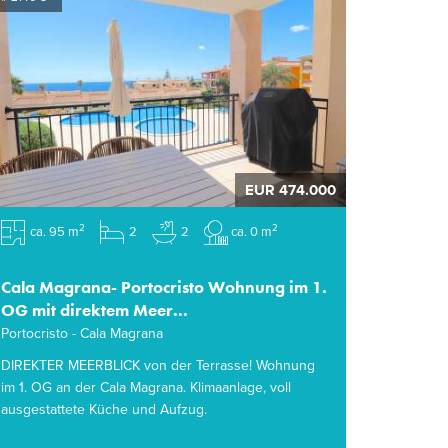
EUR 474.000
2
2
ca. 95 m
2
2
ca. 0 m
Cala Magrana- Portocristo Wohnung im 1.
OG mit direktem Meer...
Portocristo - Cala Magrana
DIREKTER MEERBLICK von der Terrasse! Wohnung
im 1. OG an der Cala Magrana. Klimaanlage, voll
ausgestattete Küche und Aufzug.