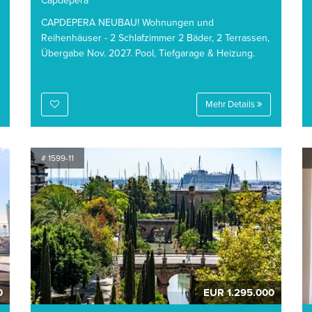
Capdepera
CAPDEPERA NEUBAU! Wohnungen und
Reihenhäuser - 2 Schlafzimmer 2 Bäder, 2 Terrassen,
Übergabe Nov. 2027. Pool, Tiefgarage & Heizung.
Mehr Details
# 1599-11
0
EUR 1.295.000