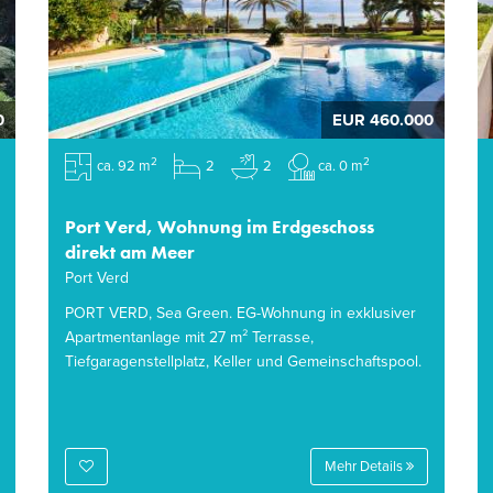
0
EUR 460.000
2
2
ca. 92 m
2
2
ca. 0 m
Port Verd, Wohnung im Erdgeschoss
direkt am Meer
Port Verd
PORT VERD, Sea Green. EG-Wohnung in exklusiver
Apartmentanlage mit 27 m² Terrasse,
Tiefgaragenstellplatz, Keller und Gemeinschaftspool.
Mehr Details