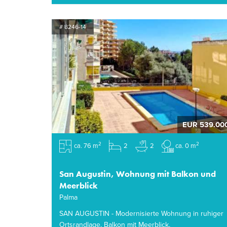
# 8246-14
EUR 539.00
2
2
ca. 76 m
2
2
ca. 0 m
San Augustin, Wohnung mit Balkon und
Meerblick
Palma
SAN AUGUSTIN - Modernisierte Wohnung in ruhiger
Ortsrandlage, Balkon mit Meerblick,