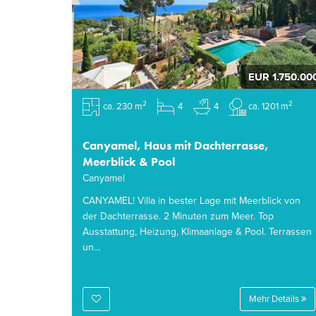
EUR 1.750.00
2
2
ca. 230 m
4
4
ca. 1201 m
Canyamel, Haus mit Dachterrasse,
Meerblick & Pool
Canyamel
CANYAMEL! Villa in bester Lage mit Meerblick von
der Dachterrasse. 2 Minuten zum Meer. Top
Ausstattung, Heizung, Klimaanlage & Pool. Terrassen
un...
Mehr Details