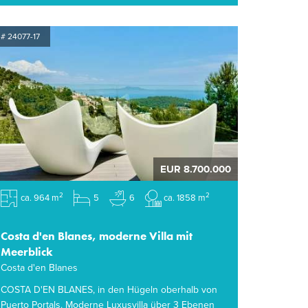
# 24077-17
EUR 8.700.000
2
2
ca. 964 m
5
6
ca. 1858 m
Costa d'en Blanes, moderne Villa mit
Meerblick
Costa d'en Blanes
COSTA D'EN BLANES, in den Hügeln oberhalb von
Puerto Portals. Moderne Luxusvilla über 3 Ebenen