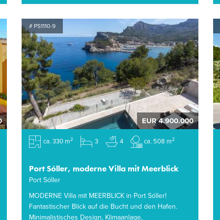
# PS1110-9
0
EUR 4.900.000
2
2
ca. 330 m
3
4
ca. 508 m
Port Sóller, moderne Villa mit Meerblick
Port Sóller
MODERNE Villa mit MEERBLICK in Port Sóller!
Fantastischer Blick auf die Bucht und den Hafen.
Minimalistisches Design, Klimaanlage,