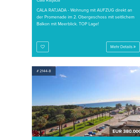
Cala Ratjada
CALA RATJADA - Wohnung mit AUFZUG direkt an
der Promenade im 2. Obergeschoss mit seitlichem
Balkon mit Meerblick. TOP Lage!
Mehr Details
# 2144-8
EUR 380.00