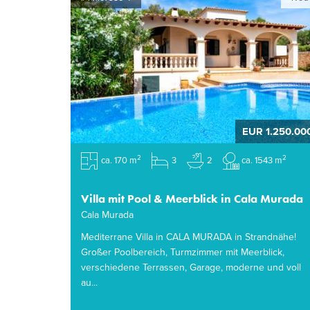
EUR 1.250.00
2
2
ca. 170 m
3
2
ca. 1543 m
Villa mit Pool & Meerblick in Cala Murada
Cala Murada
Mediterrane Villa in CALA MURADA in Strandnähe!
Großer Poolbereich, Turmzimmer mit Meerblick,
verschiedene Terrassen, Garage, moderne und voll
au...