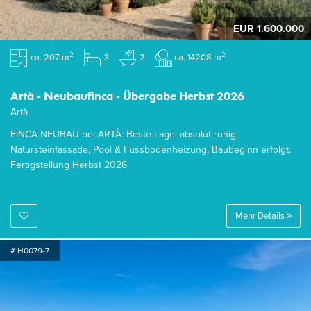
EUR 1.600.000
2
2
ca. 207 m
3
2
ca. 14208 m
Artà - Neubaufinca - Übergabe Herbst 2026
Artà
FINCA NEUBAU bei ARTÀ: Beste Lage, absolut ruhig.
Natursteinfassade, Pool & Fussbodenheizung, Baubeginn erfolgt.
Fertigstellung Herbst 2026
Mehr Details
# H0079-7