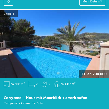
Mehr Details
# 6116-8
EUR 1.290.000
2
2
ca. 180 m
2
2
ca. 607 m
Canyamel - Haus mit Meerblick zu verkaufen
Canyamel - Coves de Artá