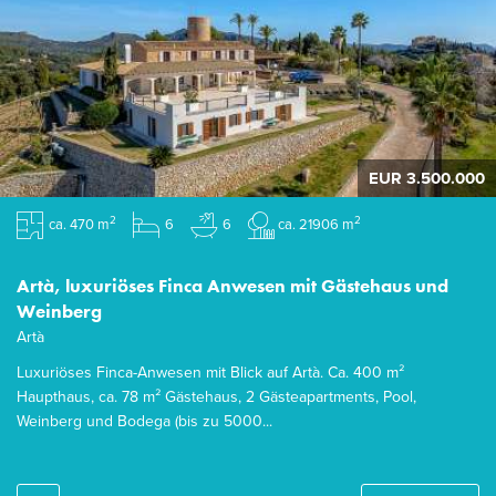
EUR 3.500.000
2
2
ca. 470 m
6
6
ca. 21906 m
Artà, luxuriöses Finca Anwesen mit Gästehaus und
Weinberg
Artà
Luxuriöses Finca-Anwesen mit Blick auf Artà. Ca. 400 m²
Haupthaus, ca. 78 m² Gästehaus, 2 Gästeapartments, Pool,
Weinberg und Bodega (bis zu 5000...