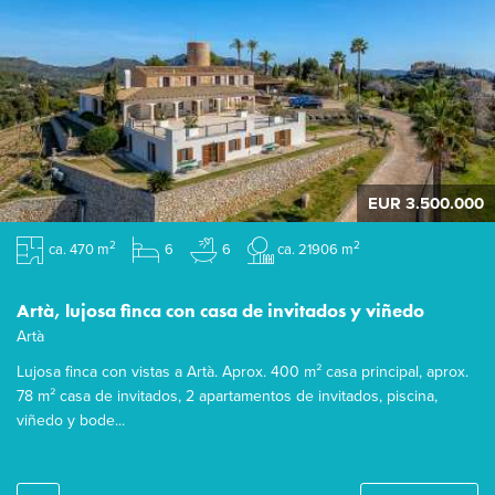
EUR 3.500.000
2
2
ca. 470 m
6
6
ca. 21906 m
Artà, lujosa finca con casa de invitados y viñedo
Artà
Lujosa finca con vistas a Artà. Aprox. 400 m² casa principal, aprox.
78 m² casa de invitados, 2 apartamentos de invitados, piscina,
viñedo y bode...