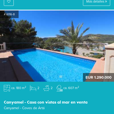
Más detalles
# 6116-8
EUR 1.290.000
2
2
ca. 180 m
2
2
ca. 607 m
Canyamel - Casa con vistas al mar en venta
Canyamel - Coves de Artá