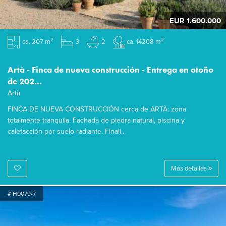
EUR 1.600.000
2
2
ca. 207 m
3
2
ca. 14208 m
Artà - Finca de nueva construcción - Entrega en otoño
de 202...
Artà
FINCA DE NUEVA CONSTRUCCIÓN cerca de ARTÀ: zona
totalmente tranquila. Fachada de piedra natural, piscina y
calefacción por suelo radiante. Finali...
Más detalles
# H0079-7