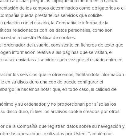
stación a dichas preguntas implique una merma en la calidad
plimentación de los campos determinados como obligatorios o el
Compañía pueda prestarle los servicios que solicite.
 relación con el usuario, la Compañía le informa de la
máticos relacionados con los datos personales, como son
 accedan a nuestra Política de cookies.
l ordenador del usuario, consistente en ficheros de texto que
en información relativa a las páginas que se visitan, el
en a ser enviadas al servidor cada vez que el usuario entra en
lizar los servicios que le ofrecemos, facilitándole información
ale en su disco duro una cookie puede configurar el
mbargo, le hacemos notar que, en todo caso, la calidad del
ónimo y su ordenador, y no proporcionan por sí solas los
 su disco duro, ni leer los archivos cookie creados por otros
dor de la Compañía que registran datos sobre su navegación y
n sobre las operaciones realizadas por Usted. También nos