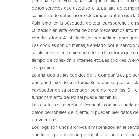
personales son voluntarias, sin que la falta de conte
de los servicios que usted solicita. La falta de cum
suministro de datos incorrectos imposibilitará que la 
Asimismo, en la búsqueda de total transparencia en su
utilización en este Portal de otros mecanismos infor
cookies y logs. A tal efecto, les requerimos para que
Las cookies son un mensaje enviado por el servidor a
se almacenan en la memoria del ordenador y que recog
tiempo de conexión a Internet, etc. Las cookies vuelv
esa página.
La finalidad de las cookies de la Compañía es persona
que pueda ser de su interés. Si no desea que se inst
navegador de su ordenador para no recibirlas. Sin e
funcionamiento del Portal puede disminuir.
Las cookies se asocian únicamente con un usuario an
datos personales del cliente, ni pueden leer datos de
proveedores.
Los logs son unos archivos almacenados en el servi
que tienen por finalidad principal reunir informació