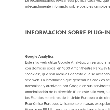
Le recomendamos revisar esta política cada vez que a
adecuadamente informado sobre posibles cambios e
INFORMACION SOBRE PLUG-IN
Google Analytics
Este sitio web utiliza Google Analytics, un servicio an
con domicilio social en 1600 Amphitheatre Parkway M
“cookies”, que son archivos de texto que se almacena
sitio web. La información que generan las cookies ac
transmitida y archivada por Google en sus servidores
anonimización de la dirección IP en este sitio web, 
los Estados miembros de la Unión Europea o de otro
Económico Europeo. Únicamente en casos excepcionale
Google en EE.UU., en cuyo caso sería truncada en dich