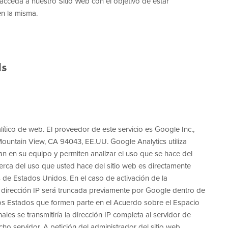
cceda a nuestro Sitio Web con el objetivo de estar
n la misma.
s
alítico de web. El proveedor de este servicio es Google Inc.,
ountain View, CA 94043, EE.UU. Google Analytics utiliza
n en su equipo y permiten analizar el uso que se hace del
erca del uso que usted hace del sitio web es directamente
 de Estados Unidos. En el caso de activación de la
su dirección IP será truncada previamente por Google dentro de
s Estados que formen parte en el Acuerdo sobre el Espacio
s se transmitiría la dirección IP completa al servidor de
o servidor. A petición del administrador del sitio web,