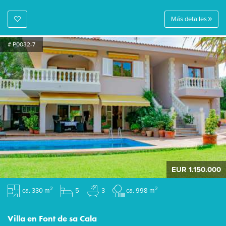
Más detalles
# P0032-7
EUR 1.150.000
2
2
ca. 330 m
5
3
ca. 998 m
Villa en Font de sa Cala