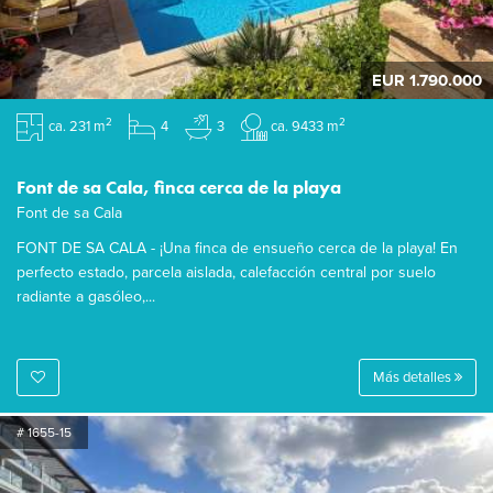
EUR 1.790.000
2
2
ca. 231 m
4
3
ca. 9433 m
Font de sa Cala, finca cerca de la playa
Font de sa Cala
FONT DE SA CALA - ¡Una finca de ensueño cerca de la playa! En
perfecto estado, parcela aislada, calefacción central por suelo
radiante a gasóleo,...
Más detalles
# 1655-15