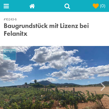
(0)
#10243-6
Baugrundstück mit Lizenz bei
Felanitx
Next