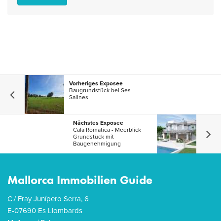
Vorheriges Exposee
Baugrundstück bei Ses
Salines
Nächstes Exposee
Cala Romatica - Meerblick
Grundstück mit
Baugenehmigung
Mallorca Immobilien Guide
C./ Fray Junípero Serra, 6
E-07690 Es Llombards