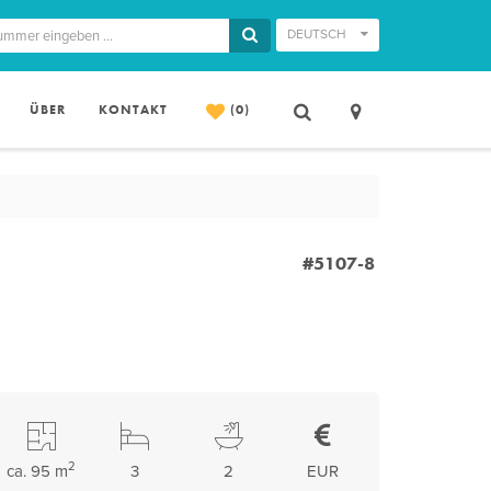
DEUTSCH
ÜBER
KONTAKT
(0)
#5107-8
2
ca. 95 m
3
2
EUR