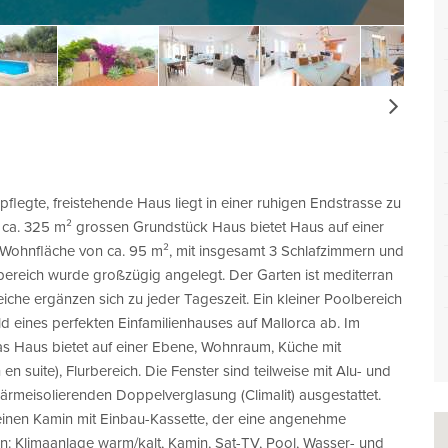
Next
flegte, freistehende Haus liegt in einer ruhigen Endstrasse zu
 ca. 325 m² grossen Grundstück Haus bietet Haus auf einer
 Wohnfläche von ca. 95 m², mit insgesamt 3 Schlafzimmern und
ereich wurde großzügig angelegt. Der Garten ist mediterran
iche ergänzen sich zu jeder Tageszeit. Ein kleiner Poolbereich
ld eines perfekten Einfamilienhauses auf Mallorca ab. Im
 Das Haus bietet auf einer Ebene, Wohnraum, Küche mit
n suite), Flurbereich. Die Fenster sind teilweise mit Alu- und
ärmeisolierenden Doppelverglasung (Climalit) ausgestattet.
einen Kamin mit Einbau-Kassette, der eine angenehme
n: Klimaanlage warm/kalt, Kamin, Sat-TV, Pool, Wasser- und