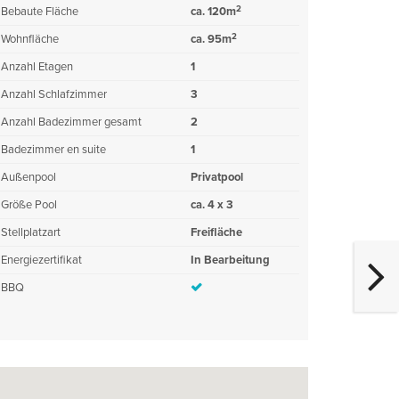
2
Bebaute Fläche
ca. 120m
2
Wohnfläche
ca. 95m
Anzahl Etagen
1
Anzahl Schlafzimmer
3
Anzahl Badezimmer gesamt
2
Badezimmer en suite
1
Außenpool
Privatpool
Größe Pool
ca. 4 x 3
Stellplatzart
Freifläche
Energiezertifikat
In Bearbeitung
BBQ