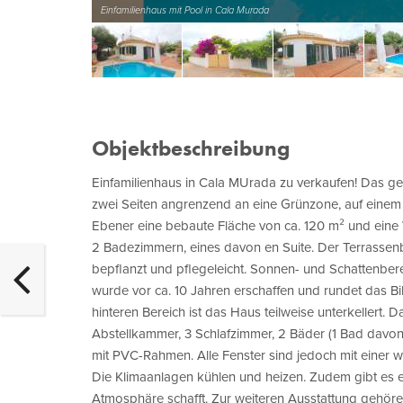
Einfamilienhaus mit Pool in Cala Murada
Objektbeschreibung
Einfamilienhaus in Cala MUrada zu verkaufen! Das gep
zwei Seiten angrenzend an eine Grünzone, auf einem
Ebener eine bebaute Fläche von ca. 120 m² und eine
2 Badezimmern, eines davon en Suite. Der Terrassenb
bepflanzt und pflegeleicht. Sonnen- und Schattenbere
wurde vor ca. 10 Jahren erschaffen und rundet das Bi
hinteren Bereich ist das Haus teilweise unterkellert.
Abstellkammer, 3 Schlafzimmer, 2 Bäder (1 Bad davon e
mit PVC-Rahmen. Alle Fenster sind jedoch mit einer w
Die Klimaanlagen kühlen und heizen. Zudem gibt es 
Atmosphäre schafft. Zur weiteren Ausstattung gehöre