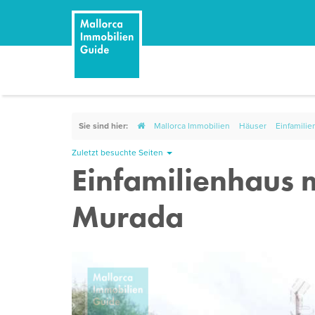
Sie sind hier:
Mallorca Immobilien
Häuser
Einfamilie
Zuletzt besuchte Seiten
Einfamilienhaus m
Murada