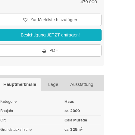
479.000
Zur Merkliste hinzufügen
Besichtigung JETZT anfragen!
PDF
Hauptmerkmale
Lage
Ausstattung
Kategorie
Haus
Baujahr
ca. 2000
Ort
Cala Murada
2
Grundstücksfläche
ca. 325m