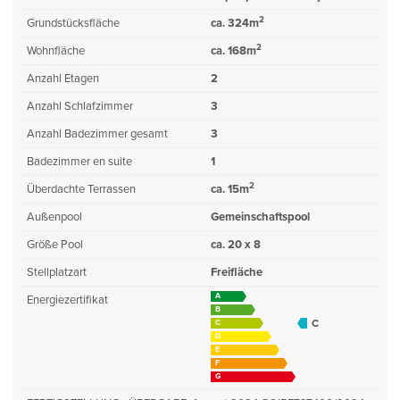
2
Grundstücksfläche
ca. 324m
2
Wohnfläche
ca. 168m
Anzahl Etagen
2
Anzahl Schlafzimmer
3
Anzahl Badezimmer gesamt
3
Badezimmer en suite
1
2
Überdachte Terrassen
ca. 15m
Außenpool
Gemeinschaftspool
Größe Pool
ca. 20 x 8
Stellplatzart
Freifläche
A
Energiezertifikat
B
C
C
D
E
F
G