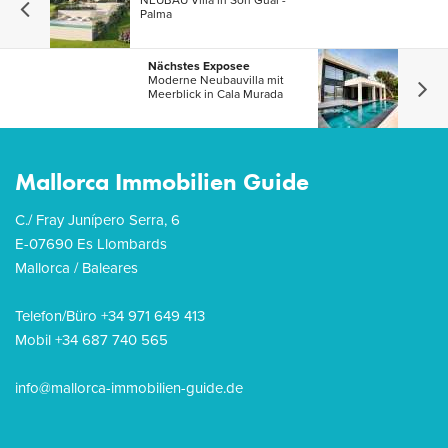
NEUBAU Villa in Son Gual -
Palma
Nächstes Exposee
Moderne Neubauvilla mit
Meerblick in Cala Murada
Mallorca Immobilien Guide
C./ Fray Junípero Serra, 6
E-07690 Es Llombards
Mallorca / Baleares
Telefon/Büro +34 971 649 413
Mobil +34 687 740 565
info@mallorca-immobilien-guide.de