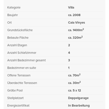
Kategorie
Villa
Baujahr
ca. 2008
Ort
Cala Vinyes
2
Grundstücksfläche
ca. 1400m
2
Bebaute Fläche
ca. 320m
Anzahl Etagen
2
Anzahl Schlafzimmer
4
Anzahl Badezimmer gesamt
3
Badezimmer en suite
1
2
Offene Terrassen
ca. 70m
2
Überdachte Terrassen
ca. 30m
Größe Pool
ca. 5 x 12
Stellplatzart
Doppelgarage
Energiezertifikat
In Bearbeitung