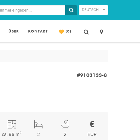
DEUTSCH
ÜBER
KONTAKT
(0)
#9103133-8
2
ca. 96 m
2
2
EUR