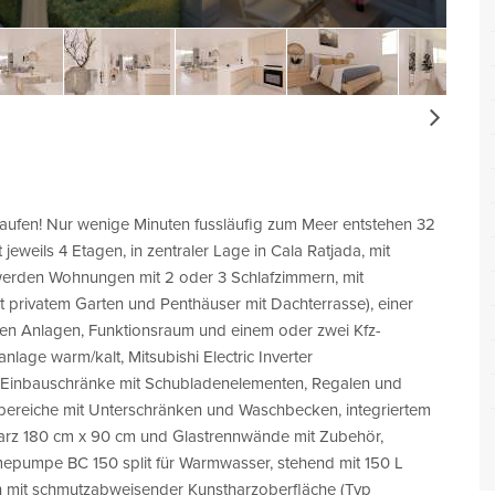
Next
ufen! Nur wenige Minuten fussläufig zum Meer entstehen 32
eweils 4 Etagen, in zentraler Lage in Cala Ratjada, mit
erden Wohnungen mit 2 oder 3 Schlafzimmern, mit
 privatem Garten und Penthäuser mit Dachterrasse), einer
ren Anlagen, Funktionsraum und einem oder zwei Kfz-
nlage warm/kalt, Mitsubishi Electric Inverter
er, Einbauschränke mit Schubladenelementen, Regalen und
rbereiche mit Unterschränken und Waschbecken, integriertem
harz 180 cm x 90 cm und Glastrennwände mit Zubehör,
pumpe BC 150 split für Warmwasser, stehend mit 150 L
 mit schmutzabweisender Kunstharzoberfläche (Typ