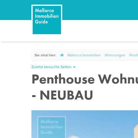
Sie sind hier:
Mallorca Immobilien
Wohnungen
Pent
Zuletzt besuchte Seiten
Penthouse Wohnu
- NEUBAU