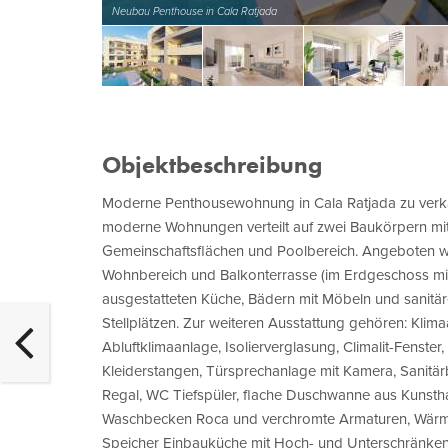
Neubau Penthouse in Cala Ratjada
Objektbeschreibung
Moderne Penthousewohnung in Cala Ratjada zu verka
moderne Wohnungen verteilt auf zwei Baukörpern mit j
Gemeinschaftsflächen und Poolbereich. Angeboten w
Wohnbereich und Balkonterrasse (im Erdgeschoss mit
ausgestatteten Küche, Bädern mit Möbeln und sanitä
Stellplätzen. Zur weiteren Ausstattung gehören: Klimaa
Abluftklimaanlage, Isolierverglasung, Climalit-Fenst
Kleiderstangen, Türsprechanlage mit Kamera, Sanitä
Regal, WC Tiefspüler, flache Duschwanne aus Kunst
Waschbecken Roca und verchromte Armaturen, Wärme
Speicher Einbauküche mit Hoch- und Unterschränken