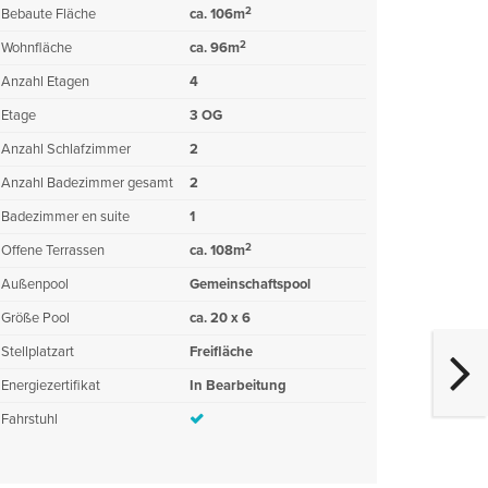
2
Bebaute Fläche
ca. 106m
2
Wohnfläche
ca. 96m
Anzahl Etagen
4
Etage
3 OG
Anzahl Schlafzimmer
2
Anzahl Badezimmer gesamt
2
Badezimmer en suite
1
2
Offene Terrassen
ca. 108m
Außenpool
Gemeinschaftspool
Größe Pool
ca. 20 x 6
Stellplatzart
Freifläche
Energiezertifikat
In Bearbeitung
Fahrstuhl