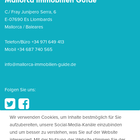
C./ Fray Junípero Serra, 6
E-07690 Es Llombards
Mallorca / Baleares
Telefon/Büro +34 971 649 413
Mobil +34 687 740 565
info@mallorca-immobilien-guide.de
Folgen Sie uns:
Wir verwenden Cookies, um Inhalte bestmöglich für Sie
aufzubereiten, unsere Social-Media-Kanäle einzubinden
© 2026, Mallorca Immobilien Guide
und um besser zu verstehen, was Sie auf der Website
interessiert. Mit der Nutzung der Website stimmen Sie der