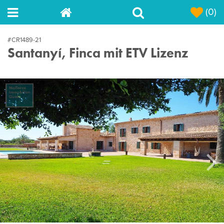
(0)
#CR1489-21
Santanyí, Finca mit ETV Lizenz
Next