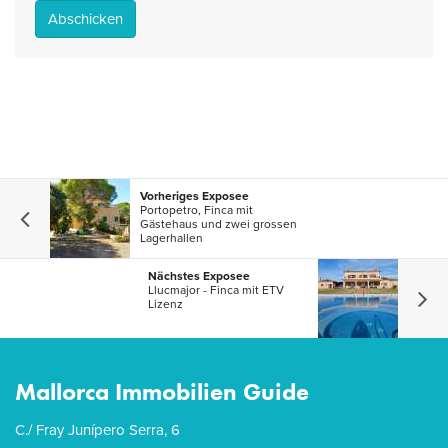
Abschicken
Vorheriges Exposee
Portopetro, Finca mit
Gästehaus und zwei grossen
Lagerhallen
Nächstes Exposee
Llucmajor - Finca mit ETV
Lizenz
Mallorca Immobilien Guide
C./ Fray Junípero Serra, 6