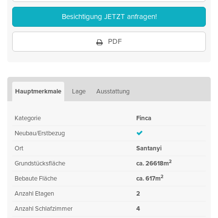
Besichtigung JETZT anfragen!
PDF
Hauptmerkmale
Lage
Ausstattung
Kategorie
Finca
Neubau/Erstbezug
Ort
Santanyi
2
Grundstücksfläche
ca. 26618m
2
Bebaute Fläche
ca. 617m
Anzahl Etagen
2
Anzahl Schlafzimmer
4