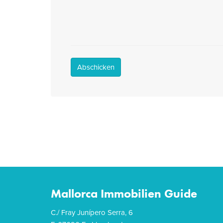
Abschicken
Mallorca Immobilien Guide
C./ Fray Junípero Serra, 6