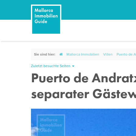
Sie sind hier:
Mallorca Immobilien
Villen
Puerto de A
Zuletzt besuchte Seiten
Puerto de Andratx
separater Gäste