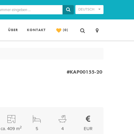
DEUTSCH
ÜBER
KONTAKT
(0)
#KAP00155-20
2
ca. 409 m
5
4
EUR