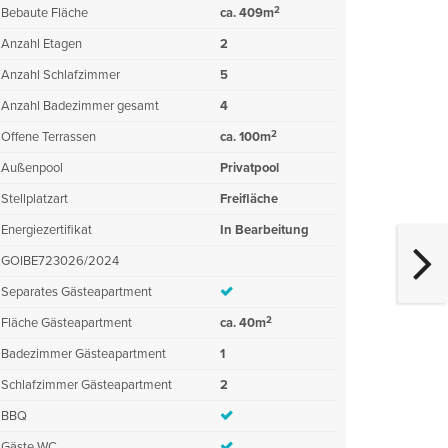
2
Bebaute Fläche
ca. 409m
Anzahl Etagen
2
Anzahl Schlafzimmer
5
Anzahl Badezimmer gesamt
4
2
Offene Terrassen
ca. 100m
Außenpool
Privatpool
Stellplatzart
Freifläche
Energiezertifikat
In Bearbeitung
GOIBE723026/2024
Separates Gästeapartment
2
Fläche Gästeapartment
ca. 40m
Badezimmer Gästeapartment
1
Schlafzimmer Gästeapartment
2
BBQ
Gäste WC