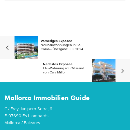
Vorheriges Exposee
Neubauwohnungen in Sa
Coma - Übergabe Juli 2024
Nächstes Exposee
EG-Wohnung am Ortsrand
von Cala Millor
Mallorca Immobilien Guide
C./ Fray Junípero Serra, 6
E-07690 Es Llombards
Mallorca / Baleares