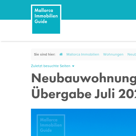
Sie sind hier:
Mallorca Immobilien
Wohnungen
Neub
Zuletzt besuchte Seiten
Neubauwohnunge
Übergabe Juli 2