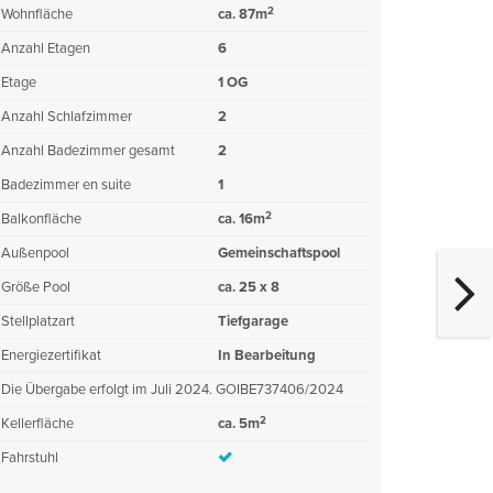
2
Wohnfläche
ca. 87m
Anzahl Etagen
6
Etage
1 OG
Anzahl Schlafzimmer
2
Anzahl Badezimmer gesamt
2
Badezimmer en suite
1
2
Balkonfläche
ca. 16m
Außenpool
Gemeinschaftspool
Größe Pool
ca. 25 x 8
Stellplatzart
Tiefgarage
Energiezertifikat
In Bearbeitung
Die Übergabe erfolgt im Juli 2024. GOIBE737406/2024
2
Kellerfläche
ca. 5m
Fahrstuhl