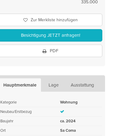
335.000
Zur Merkliste hinzufügen
Besichtigung JETZT anfragen!
PDF
Hauptmerkmale
Lage
Ausstattung
Kategorie
Wohnung
Neubau/Erstbezug
Baujahr
ca. 2024
Ort
Sa Coma