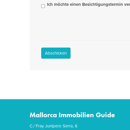
Ich möchte einen Besichtigungstermin ve
Abschicken
Mallorca Immobilien Guide
C./ Fray Junípero Serra, 6