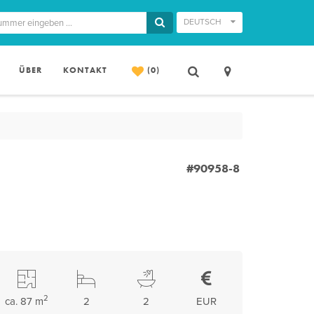
DEUTSCH
ÜBER
KONTAKT
(0)
#90958-8
2
ca. 87 m
2
2
EUR