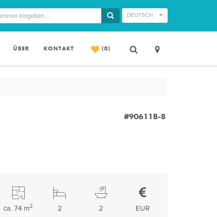
DEUTSCH
ÜBER
KONTAKT
(0)
#90611B-8
2
ca. 74 m
2
2
EUR