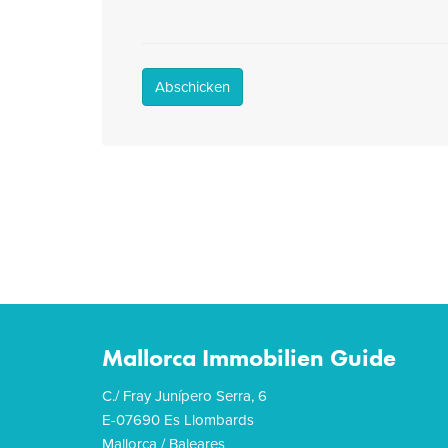
Abschicken
Mallorca Immobilien Guide
C./ Fray Junípero Serra, 6
E-07690 Es Llombards
Mallorca / Baleares