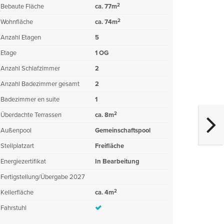
2
Bebaute Fläche
ca. 77m
2
Wohnfläche
ca. 74m
Anzahl Etagen
5
Etage
1 OG
Anzahl Schlafzimmer
2
Anzahl Badezimmer gesamt
2
Badezimmer en suite
1
2
Überdachte Terrassen
ca. 8m
Außenpool
Gemeinschaftspool
Stellplatzart
Freifläche
Energiezertifikat
In Bearbeitung
Fertigstellung/Übergabe 2027
2
Kellerfläche
ca. 4m
Fahrstuhl