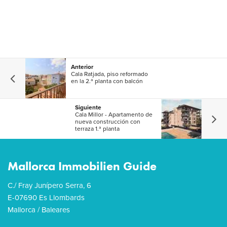
Anterior
Cala Ratjada, piso reformado
en la 2.ª planta con balcón
Siguiente
Cala Millor - Apartamento de
nueva construcción con
terraza 1.ª planta
Mallorca Immobilien Guide
C./ Fray Junípero Serra, 6
E-07690 Es Llombards
Mallorca / Baleares