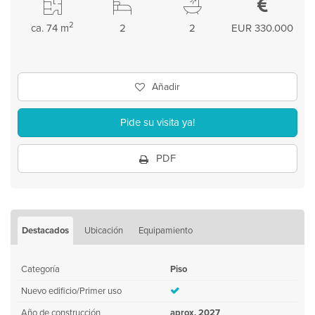
2
ca. 74 m
2
2
EUR 330.000
Añadir
Pide su visita ya!
PDF
Destacados
Ubicación
Equipamiento
Categoría
Piso
Nuevo edificio/Primer uso
Año de construcción
aprox. 2027