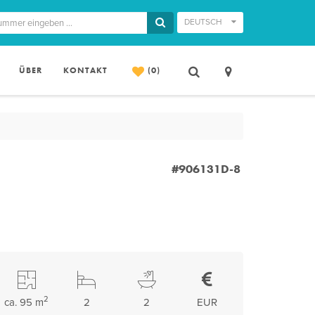
DEUTSCH
ÜBER
KONTAKT
(0)
#906131D-8
2
ca. 95 m
2
2
EUR