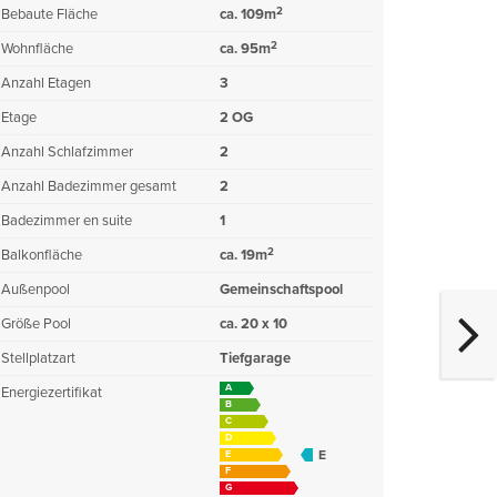
2
Bebaute Fläche
ca. 109m
2
Wohnfläche
ca. 95m
Anzahl Etagen
3
Etage
2 OG
Anzahl Schlafzimmer
2
Anzahl Badezimmer gesamt
2
Badezimmer en suite
1
2
Balkonfläche
ca. 19m
Außenpool
Gemeinschaftspool
Größe Pool
ca. 20 x 10
Stellplatzart
Tiefgarage
A
Energiezertifikat
B
C
D
E
E
F
G