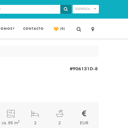
ESPAÑOL
 SOMOS?
CONTACTO
(0)
#906131D-8
2
ca. 95 m
2
2
EUR