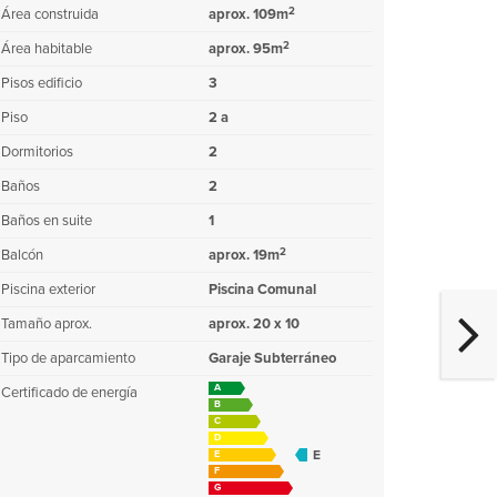
2
Área construida
aprox. 109m
2
Área habitable
aprox. 95m
Pisos edificio
3
Piso
2 a
Dormitorios
2
Baños
2
Baños en suite
1
2
Balcón
aprox. 19m
Piscina exterior
Piscina Comunal
Tamaño aprox.
aprox. 20 x 10
Tipo de aparcamiento
Garaje Subterráneo
A
Certificado de energía
B
C
D
E
E
F
G