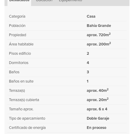
Destacados
Ubicación
Equipamiento
Categoría
Casa
Población
Bahia Grande
2
Propiedad
aprox. 720m
2
Área habitable
aprox. 200m
Pisos edificio
2
Dormitorios
4
Baños
3
Baños en suite
1
2
Terraza(s)
aprox. 40m
2
Terraza(s) cubierta
aprox. 20m
Tamaño aprox.
aprox. 6 x 4
Tipo de aparcamiento
Doble Garaje
Certificado de energía
En proceso