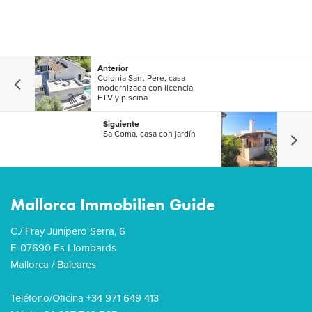
Anterior
Colonia Sant Pere, casa
modernizada con licencia
ETV y piscina
Siguiente
Sa Coma, casa con jardín
Mallorca Immobilien Guide
C./ Fray Junípero Serra, 6
E-07690 Es Llombards
Mallorca / Baleares
Teléfono/Oficina +34 971 649 413