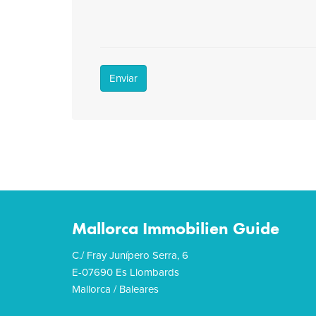
Enviar
Mallorca Immobilien Guide
C./ Fray Junípero Serra, 6
E-07690 Es Llombards
Mallorca / Baleares