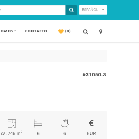
ESPAÑOL
 SOMOS?
CONTACTO
(0)
#31050-3
2
ca. 745 m
6
6
EUR