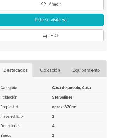
Añadir
Pide su visita ya!
PDF
Destacados
Ubicación
Equipamiento
Categoría
Casa de pueblo, Casa
Población
Ses Salines
2
Propiedad
aprox. 370m
Pisos edificio
2
Dormitorios
4
Baños
2