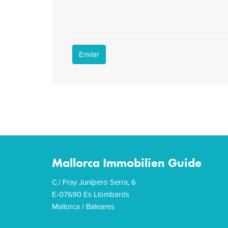
Enviar
Mallorca Immobilien Guide
C./ Fray Junípero Serra, 6
E-07690 Es Llombards
Mallorca / Baleares