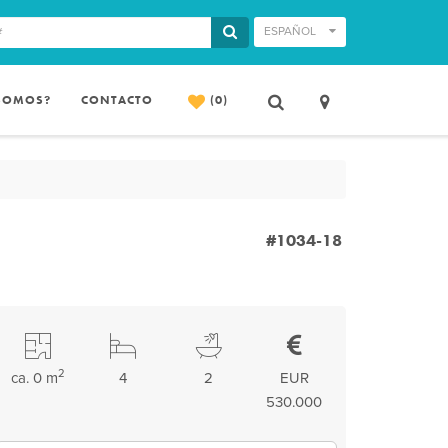
ESPAÑOL
 SOMOS?
CONTACTO
(0)
#1034-18
2
ca. 0 m
4
2
EUR
530.000