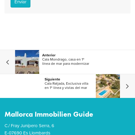
Enviar
Anterior
Cala Mondrago, casa en 1ª
línea de mar para modernizar
Siguiente
Cala Ratjada, Exclusiva villa
en 1ª línea y vistas del mar
Mallorca Immobilien Guide
C./ Fray Junípero Serra, 6
E-07690 Es Llombards