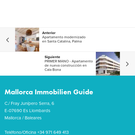
Anterior
Apartamento modernizado
en Santa Catalina, Palma
Siguiente
PRIMER MANO - Apartamento
de nueva construcción en
Cala Bona
Mallorca Immobilien Guide
C./ Fray Junípero Serra, 6
E-07690 Es Llombards
Mallorca / Baleares
Teléfono/Oficina +34 971 649 413