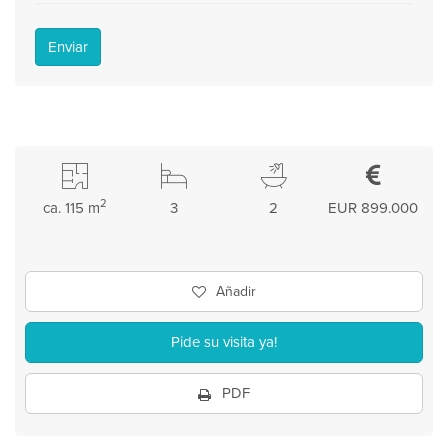
Enviar
2
ca. 115 m
3
2
EUR 899.000
Añadir
Pide su visita ya!
PDF