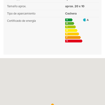
Tamaño aprox.
aprox. 20 x 10
Tipo de aparcamiento
Cochera
A
A
Certificado de energía
B
C
D
E
F
G