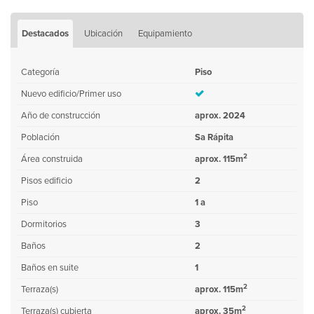
Destacados
Ubicación
Equipamiento
Categoría
Piso
Nuevo edificio/Primer uso
Año de construcción
aprox. 2024
Población
Sa Rápita
2
Área construida
aprox. 115m
Pisos edificio
2
Piso
1 a
Dormitorios
3
Baños
2
Baños en suite
1
2
Terraza(s)
aprox. 115m
2
Terraza(s) cubierta
aprox. 35m