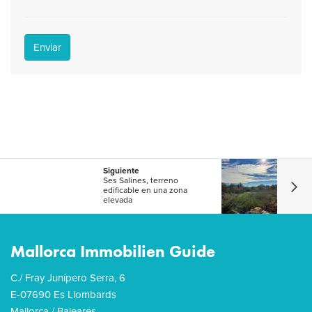
Enviar
Siguiente
Ses Salines, terreno
edificable en una zona
elevada
Mallorca Immobilien Guide
C./ Fray Junípero Serra, 6
E-07690 Es Llombards
Mallorca / Baleares