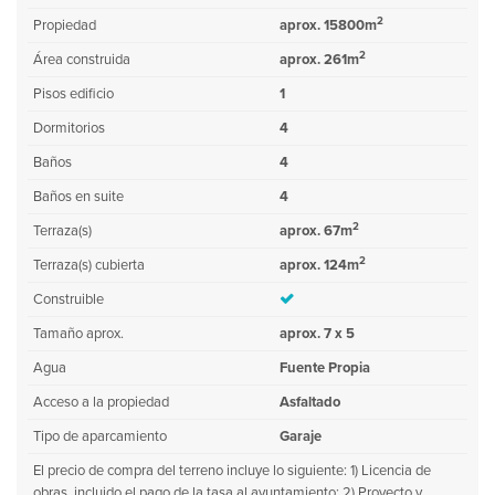
2
Propiedad
aprox. 15800m
2
Área construida
aprox. 261m
Pisos edificio
1
Dormitorios
4
Baños
4
Baños en suite
4
2
Terraza(s)
aprox. 67m
2
Terraza(s) cubierta
aprox. 124m
Construible
Tamaño aprox.
aprox. 7 x 5
Agua
Fuente Propia
Acceso a la propiedad
Asfaltado
Tipo de aparcamiento
Garaje
El precio de compra del terreno incluye lo siguiente: 1) Licencia de
obras, incluido el pago de la tasa al ayuntamiento; 2) Proyecto y