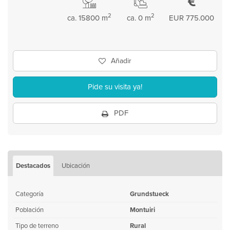
2
2
ca. 15800 m
ca. 0 m
EUR 775.000
Añadir
Pide su visita ya!
PDF
Destacados
Ubicación
Categoría
Grundstueck
Población
Montuiri
Tipo de terreno
Rural