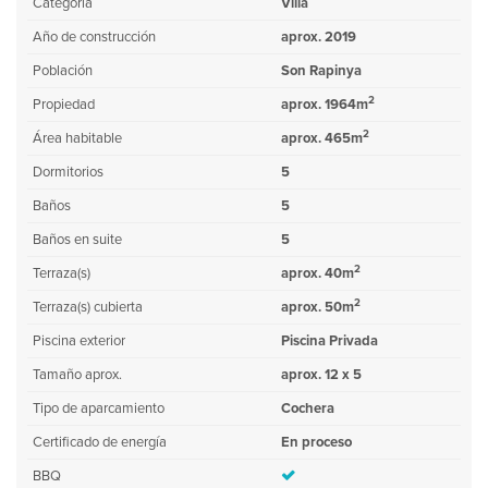
Categoría
Villa
Año de construcción
aprox. 2019
Población
Son Rapinya
2
Propiedad
aprox. 1964m
2
Área habitable
aprox. 465m
Dormitorios
5
Baños
5
Baños en suite
5
2
Terraza(s)
aprox. 40m
2
Terraza(s) cubierta
aprox. 50m
Piscina exterior
Piscina Privada
Tamaño aprox.
aprox. 12 x 5
Tipo de aparcamiento
Cochera
Certificado de energía
En proceso
BBQ