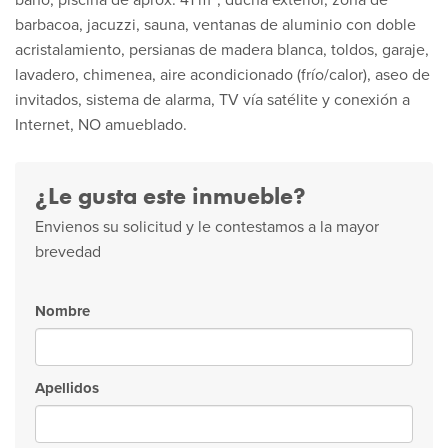
baño, piscina de aprox. 41 m², ducha exterior, zona de
barbacoa, jacuzzi, sauna, ventanas de aluminio con doble
acristalamiento, persianas de madera blanca, toldos, garaje,
lavadero, chimenea, aire acondicionado (frío/calor), aseo de
invitados, sistema de alarma, TV vía satélite y conexión a
Internet, NO amueblado.
¿Le gusta este inmueble?
Envienos su solicitud y le contestamos a la mayor
brevedad
Nombre
Apellidos