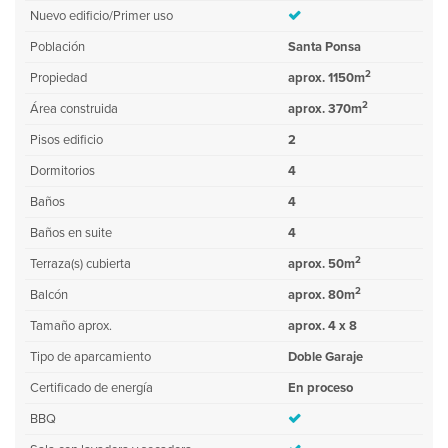
Nuevo edificio/Primer uso
Población
Santa Ponsa
2
Propiedad
aprox. 1150m
2
Área construida
aprox. 370m
Pisos edificio
2
Dormitorios
4
Baños
4
Baños en suite
4
2
Terraza(s) cubierta
aprox. 50m
2
Balcón
aprox. 80m
Tamaño aprox.
aprox. 4 x 8
Tipo de aparcamiento
Doble Garaje
Certificado de energía
En proceso
BBQ