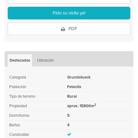
Pide su visita ya!
PDF
Destacados
Ubicación
Categoría
Grundstueck
Población
Felanitx
Tipo de terreno
Rural
2
Propiedad
aprox. 15800m
Dormitorios
5
Baños
4
Construible