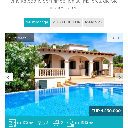
eine Kategorie der Immobilien auf Mallorca, die Sie
interessieren.
Neuzugänge
< 250.000 EUR
Meerblick
# PM07386-4
Neu
Previous
Next
EUR 1.250.000
2
2
ca. 170 m
3
2
ca. 1543 m